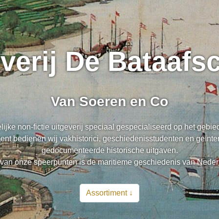
everij De Bataaf
Van Soeren en Co
lijke non-fictie uitgeverij speciaal gespecialiseerd op het gebi
nt bedienen wij vakhistorici, geschiedenisstudenten en geïnte
gedocumenteerde historische uitgaven.
van onze speerpunten is de maritieme geschiedenis van Neder
Assortiment ↓