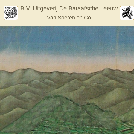
Skip
B.V. Uitgeverij De Bataafsche Leeuw
to
Van Soeren en Co
content