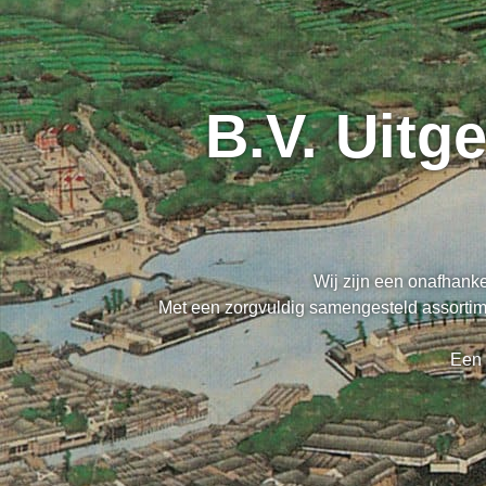
B.V. Uitg
Wij zijn een onafhanke
Met een zorgvuldig samengesteld assortime
Een 