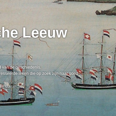
sche Leeuw
ed van de geschiedenis.
resseerde leken die op zoek zijn naar goed
land.