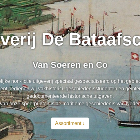
everij De Bataaf
Van Soeren en Co
lijke non-fictie uitgeverij speciaal gespecialiseerd op het gebi
nt bedienen wij vakhistorici, geschiedenisstudenten en geïnte
gedocumenteerde historische uitgaven.
van onze speerpunten is de maritieme geschiedenis van Neder
Assortiment ↓