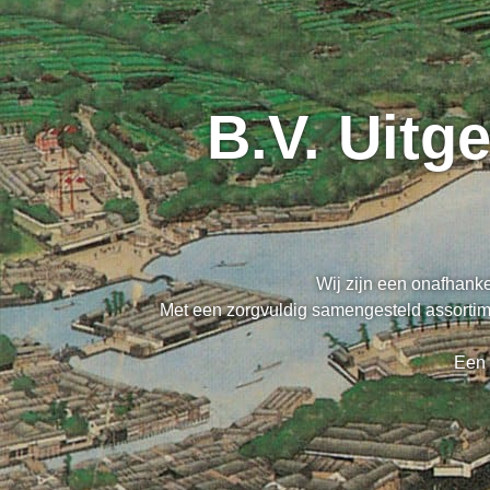
B.V. Uitg
Wij zijn een onafhanke
Met een zorgvuldig samengesteld assortime
Een 