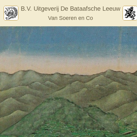
Skip
B.V. Uitgeverij De Bataafsche Leeuw
to
Van Soeren en Co
content