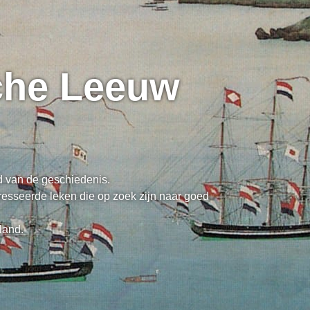
sche Leeuw
ed van de geschiedenis.
resseerde leken die op zoek zijn naar goed
land.