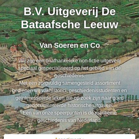
B.V. Uitgeverij De
Bataafsche Leeuw
Van Soeren en Co
Wij zijn een onafhankelijke non-fictie uitgeverij
speciaal gespecialiseerd op het gebied van de
geschiedenis.
Met een zorgvuldig samengesteld assortiment
bedienen wij vakhistorici, geschiedenisstudenten en
geïnteresseerde leken die op zoek zijn naar goed
gedocumenteerde historische uitgaven.
Een van onze speerpunten is de maritieme
geschiedenis van Nederland.