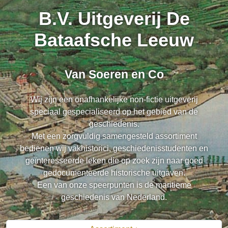
B.V. Uitgeverij De
Bataafsche Leeuw
Van Soeren en Co
Wij zijn een onafhankelijke non-fictie uitgeverij
speciaal gespecialiseerd op het gebied van de
geschiedenis.
Met een zorgvuldig samengesteld assortiment
bedienen wij vakhistorici, geschiedenisstudenten en
geïnteresseerde leken die op zoek zijn naar goed
gedocumenteerde historische uitgaven.
Een van onze speerpunten is de maritieme
geschiedenis van Nederland.