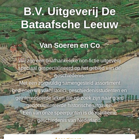
B.V. Uitgeverij De
Bataafsche Leeuw
Van Soeren en Co
Wij zijn een onafhankelijke non-fictie uitgeverij
speciaal gespecialiseerd op het gebied van de
geschiedenis.
Met een zorgvuldig samengesteld assortiment
bedienen wij vakhistorici, geschiedenisstudenten en
geïnteresseerde leken die op zoek zijn naar goed
gedocumenteerde historische uitgaven.
Een van onze speerpunten is de maritieme
geschiedenis van Nederland.