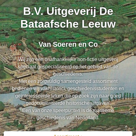
B.V. Uitgeverij De
Bataafsche Leeuw
Van Soeren en Co
Wij zijn een onafhankelijke non-fictie uitgeverij
speciaal gespecialiseerd op het gebied van de
geschiedenis.
Met een zorgvuldig samengesteld assortiment
bedienen wij vakhistorici, geschiedenisstudenten en
geïnteresseerde leken die op zoek zijn naar goed
gedocumenteerde historische uitgaven.
Een van onze speerpunten is de maritieme
geschiedenis van Nederland.