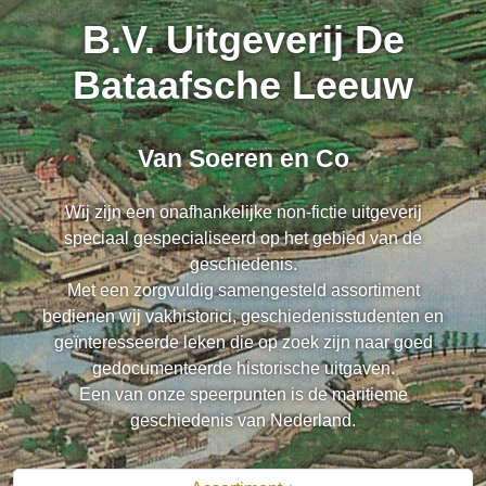
B.V. Uitgeverij De
Bataafsche Leeuw
Van Soeren en Co
Wij zijn een onafhankelijke non-fictie uitgeverij
speciaal gespecialiseerd op het gebied van de
geschiedenis.
Met een zorgvuldig samengesteld assortiment
bedienen wij vakhistorici, geschiedenisstudenten en
geïnteresseerde leken die op zoek zijn naar goed
gedocumenteerde historische uitgaven.
Een van onze speerpunten is de maritieme
geschiedenis van Nederland.