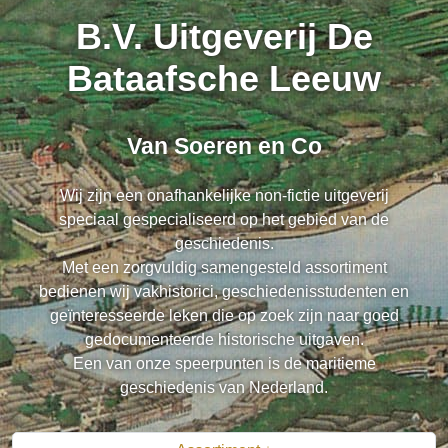
B.V. Uitgeverij De
Bataafsche Leeuw
Van Soeren en Co
Wij zijn een onafhankelijke non-fictie uitgeverij
speciaal gespecialiseerd op het gebied van de
geschiedenis.
Met een zorgvuldig samengesteld assortiment
bedienen wij vakhistorici, geschiedenisstudenten en
geïnteresseerde leken die op zoek zijn naar goed
gedocumenteerde historische uitgaven.
Een van onze speerpunten is de maritieme
geschiedenis van Nederland.