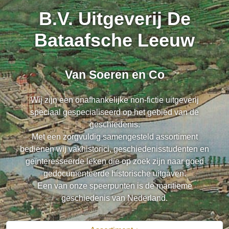
B.V. Uitgeverij De
Bataafsche Leeuw
Van Soeren en Co
Wij zijn een onafhankelijke non-fictie uitgeverij
speciaal gespecialiseerd op het gebied van de
geschiedenis.
Met een zorgvuldig samengesteld assortiment
bedienen wij vakhistorici, geschiedenisstudenten en
geïnteresseerde leken die op zoek zijn naar goed
gedocumenteerde historische uitgaven.
Een van onze speerpunten is de maritieme
geschiedenis van Nederland.