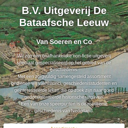
B.V. Uitgeverij De
Bataafsche Leeuw
Van Soeren en Co
Wij zijn een onafhankelijke non-fictie uitgeverij
speciaal gespecialiseerd op het gebied van de
geschiedenis.
Met een zorgvuldig samengesteld assortiment
bedienen wij vakhistorici, geschiedenisstudenten en
geïnteresseerde leken die op zoek zijn naar goed
gedocumenteerde historische uitgaven.
Een van onze speerpunten is de maritieme
geschiedenis van Nederland.