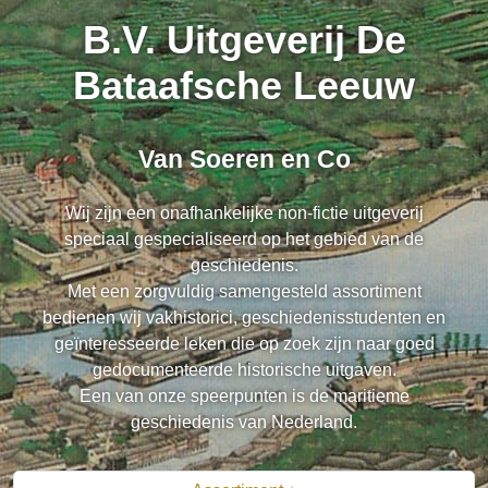
B.V. Uitgeverij De
Bataafsche Leeuw
Van Soeren en Co
Wij zijn een onafhankelijke non-fictie uitgeverij
speciaal gespecialiseerd op het gebied van de
geschiedenis.
Met een zorgvuldig samengesteld assortiment
bedienen wij vakhistorici, geschiedenisstudenten en
geïnteresseerde leken die op zoek zijn naar goed
gedocumenteerde historische uitgaven.
Een van onze speerpunten is de maritieme
geschiedenis van Nederland.