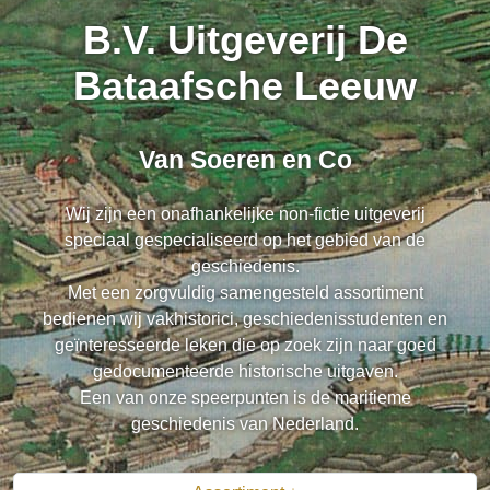
B.V. Uitgeverij De
Bataafsche Leeuw
Van Soeren en Co
Wij zijn een onafhankelijke non-fictie uitgeverij
speciaal gespecialiseerd op het gebied van de
geschiedenis.
Met een zorgvuldig samengesteld assortiment
bedienen wij vakhistorici, geschiedenisstudenten en
geïnteresseerde leken die op zoek zijn naar goed
gedocumenteerde historische uitgaven.
Een van onze speerpunten is de maritieme
geschiedenis van Nederland.