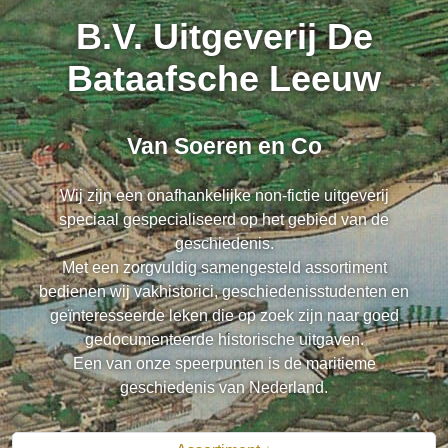
B.V. Uitgeverij De
Bataafsche Leeuw
Van Soeren en Co
Wij zijn een onafhankelijke non-fictie uitgeverij
speciaal gespecialiseerd op het gebied van de
geschiedenis.
Met een zorgvuldig samengesteld assortiment
bedienen wij vakhistorici, geschiedenisstudenten en
geïnteresseerde leken die op zoek zijn naar goed
gedocumenteerde historische uitgaven.
Een van onze speerpunten is de maritieme
geschiedenis van Nederland.