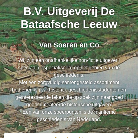
B.V. Uitgeverij De
Bataafsche Leeuw
Van Soeren en Co
Wij zijn een onafhankelijke non-fictie uitgeverij
speciaal gespecialiseerd op het gebied van de
geschiedenis.
Met een zorgvuldig samengesteld assortiment
bedienen wij vakhistorici, geschiedenisstudenten en
geïnteresseerde leken die op zoek zijn naar goed
gedocumenteerde historische uitgaven.
Een van onze speerpunten is de maritieme
geschiedenis van Nederland.