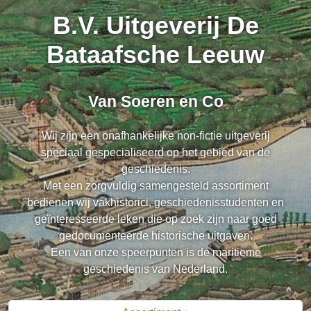
B.V. Uitgeverij De
Bataafsche Leeuw
Van Soeren en Co
Wij zijn een onafhankelijke non-fictie uitgeverij
speciaal gespecialiseerd op het gebied van de
geschiedenis.
Met een zorgvuldig samengesteld assortiment
bedienen wij vakhistorici, geschiedenisstudenten en
geïnteresseerde leken die op zoek zijn naar goed
gedocumenteerde historische uitgaven.
Een van onze speerpunten is de maritieme
geschiedenis van Nederland.