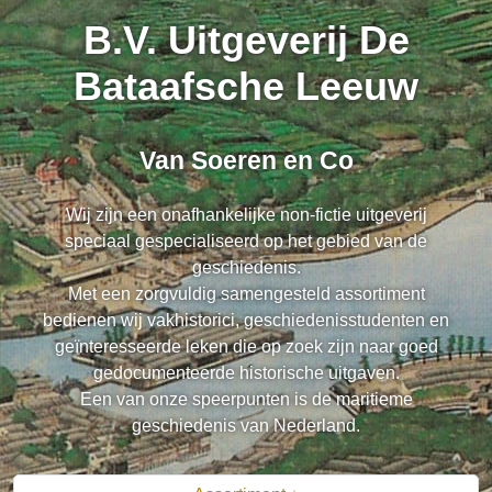
B.V. Uitgeverij De
Bataafsche Leeuw
Van Soeren en Co
Wij zijn een onafhankelijke non-fictie uitgeverij
speciaal gespecialiseerd op het gebied van de
geschiedenis.
Met een zorgvuldig samengesteld assortiment
bedienen wij vakhistorici, geschiedenisstudenten en
geïnteresseerde leken die op zoek zijn naar goed
gedocumenteerde historische uitgaven.
Een van onze speerpunten is de maritieme
geschiedenis van Nederland.