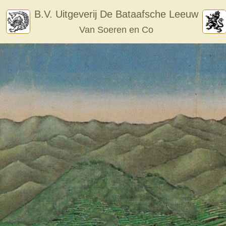
Skip
B.V. Uitgeverij De Bataafsche Leeuw
to
Van Soeren en Co
content