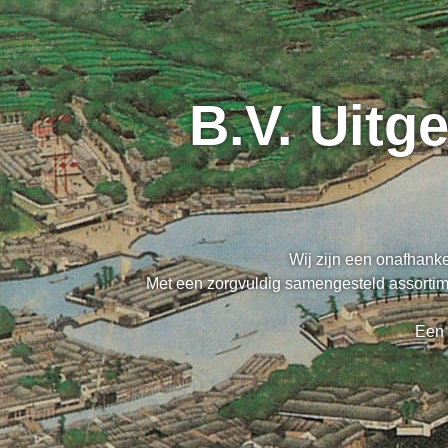
B.V. Uitg
Wij zijn een onafhanke
Met een zorgvuldig samengesteld assortime
Een 