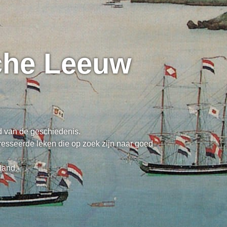
sche Leeuw
ed van de geschiedenis.
resseerde leken die op zoek zijn naar goed
land.