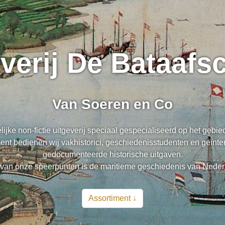
everij De Bataaf
Van Soeren en Co
lijke non-fictie uitgeverij speciaal gespecialiseerd op het gebi
nt bedienen wij vakhistorici, geschiedenisstudenten en geïnte
gedocumenteerde historische uitgaven.
van onze speerpunten is de maritieme geschiedenis van Neder
Assortiment ↓