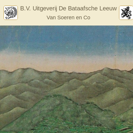
Skip
B.V. Uitgeverij De Bataafsche Leeuw
to
Van Soeren en Co
content