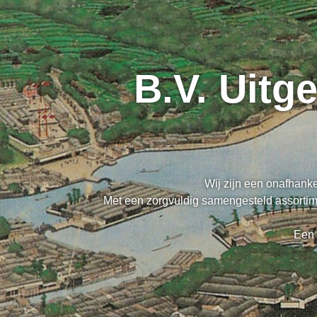
B.V. Uitg
Wij zijn een onafhanke
Met een zorgvuldig samengesteld assortime
Een 