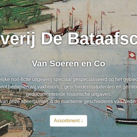
everij De Bataaf
Van Soeren en Co
lijke non-fictie uitgeverij speciaal gespecialiseerd op het gebi
nt bedienen wij vakhistorici, geschiedenisstudenten en geïnte
gedocumenteerde historische uitgaven.
van onze speerpunten is de maritieme geschiedenis van Neder
Assortiment ↓