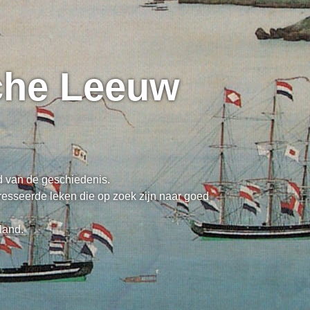
sche Leeuw
ed van de geschiedenis.
resseerde leken die op zoek zijn naar goed
land.