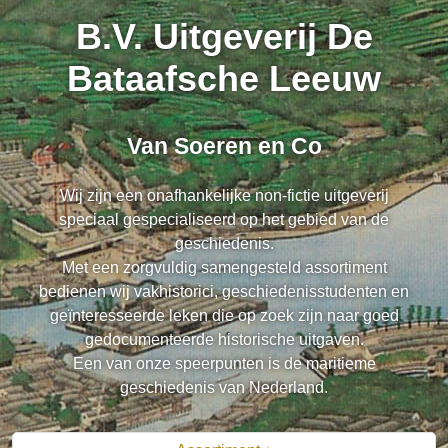
B.V. Uitgeverij De
Bataafsche Leeuw
Van Soeren en Co
Wij zijn een onafhankelijke non-fictie uitgeverij
speciaal gespecialiseerd op het gebied van de
geschiedenis.
Met een zorgvuldig samengesteld assortiment
bedienen wij vakhistorici, geschiedenisstudenten en
geïnteresseerde leken die op zoek zijn naar goed
gedocumenteerde historische uitgaven.
Een van onze speerpunten is de maritieme
geschiedenis van Nederland.