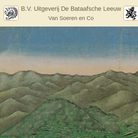
Skip
B.V. Uitgeverij De Bataafsche Leeuw
to
Van Soeren en Co
content