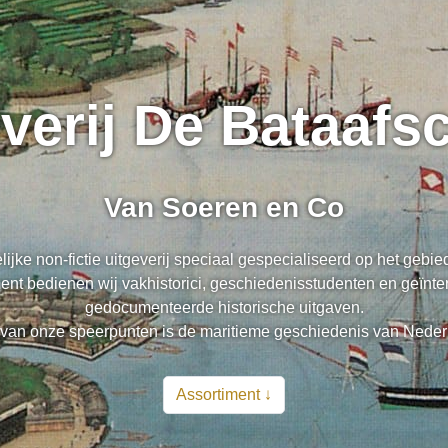
everij De Bataaf
Van Soeren en Co
lijke non-fictie uitgeverij speciaal gespecialiseerd op het gebi
nt bedienen wij vakhistorici, geschiedenisstudenten en geïnte
gedocumenteerde historische uitgaven.
van onze speerpunten is de maritieme geschiedenis van Neder
Assortiment ↓