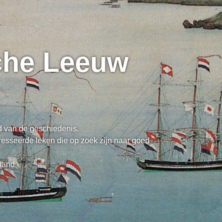
sche Leeuw
ed van de geschiedenis.
resseerde leken die op zoek zijn naar goed
land.