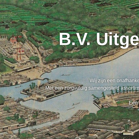
B.V. Uitg
Wij zijn een onafhanke
Met een zorgvuldig samengesteld assortime
Een 