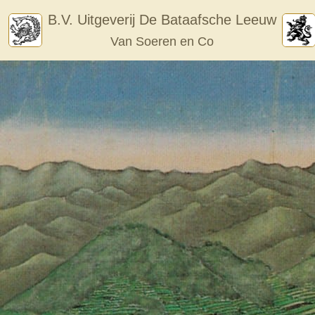
Skip
B.V. Uitgeverij De Bataafsche Leeuw
to
Van Soeren en Co
content