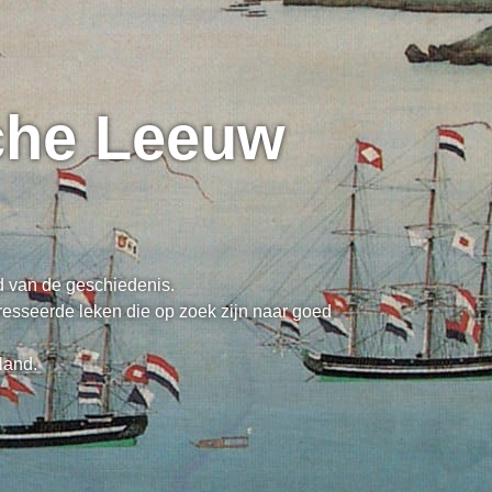
sche Leeuw
ed van de geschiedenis.
resseerde leken die op zoek zijn naar goed
land.