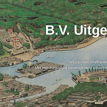
B.V. Uitg
Wij zijn een onafhanke
Met een zorgvuldig samengesteld assortime
Een 