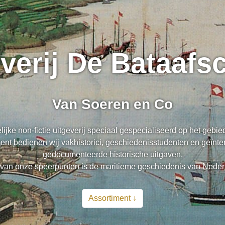
everij De Bataaf
Van Soeren en Co
lijke non-fictie uitgeverij speciaal gespecialiseerd op het gebi
nt bedienen wij vakhistorici, geschiedenisstudenten en geïnte
gedocumenteerde historische uitgaven.
van onze speerpunten is de maritieme geschiedenis van Neder
Assortiment ↓