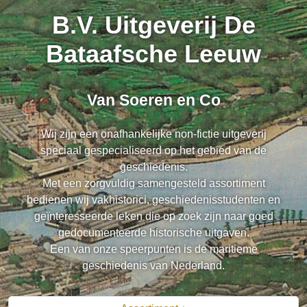
B.V. Uitgeverij De
Bataafsche Leeuw
Van Soeren en Co
Wij zijn een onafhankelijke non-fictie uitgeverij
speciaal gespecialiseerd op het gebied van de
geschiedenis.
Met een zorgvuldig samengesteld assortiment
bedienen wij vakhistorici, geschiedenisstudenten en
geïnteresseerde leken die op zoek zijn naar goed
gedocumenteerde historische uitgaven.
Een van onze speerpunten is de maritieme
geschiedenis van Nederland.