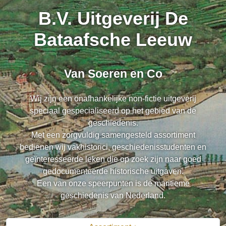
B.V. Uitgeverij De
Bataafsche Leeuw
Van Soeren en Co
Wij zijn een onafhankelijke non-fictie uitgeverij
speciaal gespecialiseerd op het gebied van de
geschiedenis.
Met een zorgvuldig samengesteld assortiment
bedienen wij vakhistorici, geschiedenisstudenten en
geïnteresseerde leken die op zoek zijn naar goed
gedocumenteerde historische uitgaven.
Een van onze speerpunten is de maritieme
geschiedenis van Nederland.