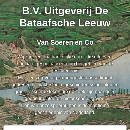
B.V. Uitgeverij De
Bataafsche Leeuw
Van Soeren en Co
Wij zijn een onafhankelijke non-fictie uitgeverij
speciaal gespecialiseerd op het gebied van de
geschiedenis.
Met een zorgvuldig samengesteld assortiment
bedienen wij vakhistorici, geschiedenisstudenten en
geïnteresseerde leken die op zoek zijn naar goed
gedocumenteerde historische uitgaven.
Een van onze speerpunten is de maritieme
geschiedenis van Nederland.