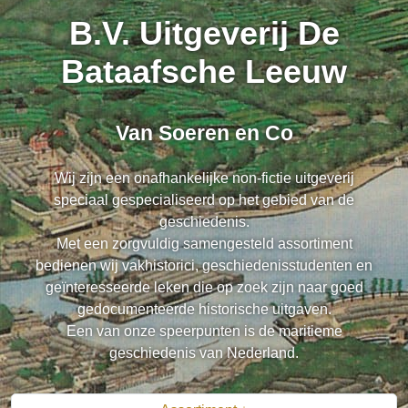
B.V. Uitgeverij De
Bataafsche Leeuw
Van Soeren en Co
Wij zijn een onafhankelijke non-fictie uitgeverij
speciaal gespecialiseerd op het gebied van de
geschiedenis.
Met een zorgvuldig samengesteld assortiment
bedienen wij vakhistorici, geschiedenisstudenten en
geïnteresseerde leken die op zoek zijn naar goed
gedocumenteerde historische uitgaven.
Een van onze speerpunten is de maritieme
geschiedenis van Nederland.