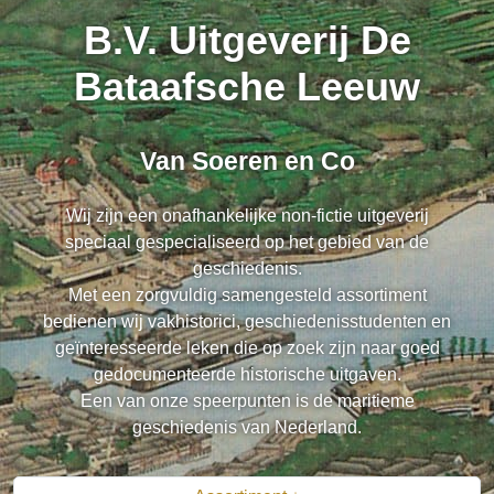
B.V. Uitgeverij De
Bataafsche Leeuw
Van Soeren en Co
Wij zijn een onafhankelijke non-fictie uitgeverij
speciaal gespecialiseerd op het gebied van de
geschiedenis.
Met een zorgvuldig samengesteld assortiment
bedienen wij vakhistorici, geschiedenisstudenten en
geïnteresseerde leken die op zoek zijn naar goed
gedocumenteerde historische uitgaven.
Een van onze speerpunten is de maritieme
geschiedenis van Nederland.