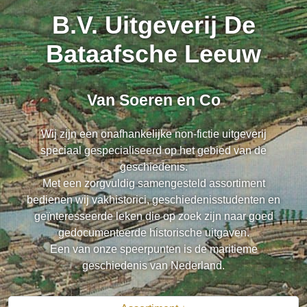
B.V. Uitgeverij De
Bataafsche Leeuw
Van Soeren en Co
Wij zijn een onafhankelijke non-fictie uitgeverij
speciaal gespecialiseerd op het gebied van de
geschiedenis.
Met een zorgvuldig samengesteld assortiment
bedienen wij vakhistorici, geschiedenisstudenten en
geïnteresseerde leken die op zoek zijn naar goed
gedocumenteerde historische uitgaven.
Een van onze speerpunten is de maritieme
geschiedenis van Nederland.