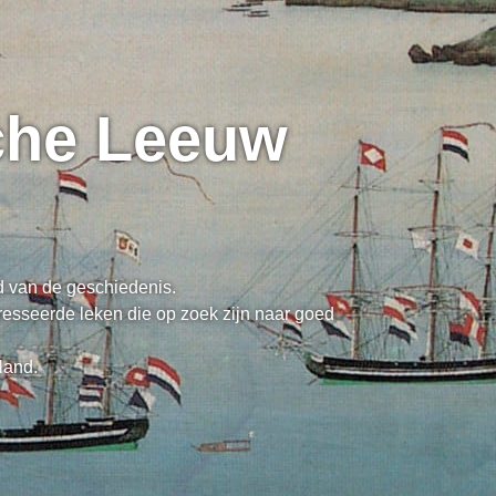
sche Leeuw
ed van de geschiedenis.
resseerde leken die op zoek zijn naar goed
land.