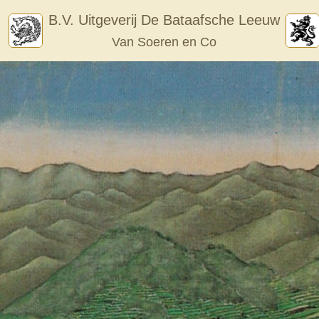
Skip
B.V. Uitgeverij De Bataafsche Leeuw
to
Van Soeren en Co
content