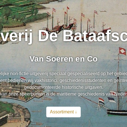
everij De Bataaf
Van Soeren en Co
lijke non-fictie uitgeverij speciaal gespecialiseerd op het gebi
nt bedienen wij vakhistorici, geschiedenisstudenten en geïnte
gedocumenteerde historische uitgaven.
van onze speerpunten is de maritieme geschiedenis van Neder
Assortiment ↓