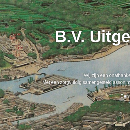
B.V. Uitg
Wij zijn een onafhanke
Met een zorgvuldig samengesteld assortime
Een 