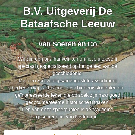
B.V. Uitgeverij De
Bataafsche Leeuw
Van Soeren en Co
Wij zijn een onafhankelijke non-fictie uitgeverij
speciaal gespecialiseerd op het gebied van de
geschiedenis.
Met een zorgvuldig samengesteld assortiment
bedienen wij vakhistorici, geschiedenisstudenten en
geïnteresseerde leken die op zoek zijn naar goed
gedocumenteerde historische uitgaven.
Een van onze speerpunten is de maritieme
geschiedenis van Nederland.