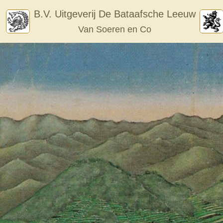
Skip
B.V. Uitgeverij De Bataafsche Leeuw
to
Van Soeren en Co
content