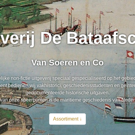
everij De Bataaf
Van Soeren en Co
lijke non-fictie uitgeverij speciaal gespecialiseerd op het gebi
nt bedienen wij vakhistorici, geschiedenisstudenten en geïnte
gedocumenteerde historische uitgaven.
van onze speerpunten is de maritieme geschiedenis van Neder
Assortiment ↓