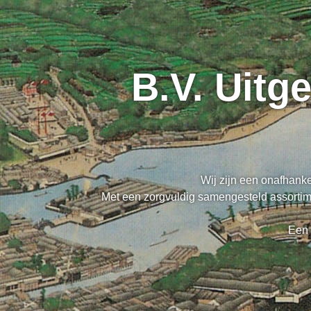
B.V. Uitg
Wij zijn een onafhanke
Met een zorgvuldig samengesteld assortime
Een 