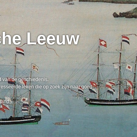
sche Leeuw
ed van de geschiedenis.
resseerde leken die op zoek zijn naar goed
land.