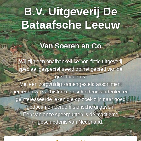
B.V. Uitgeverij De
Bataafsche Leeuw
Van Soeren en Co
Wij zijn een onafhankelijke non-fictie uitgeverij
speciaal gespecialiseerd op het gebied van de
geschiedenis.
Met een zorgvuldig samengesteld assortiment
bedienen wij vakhistorici, geschiedenisstudenten en
geïnteresseerde leken die op zoek zijn naar goed
gedocumenteerde historische uitgaven.
Een van onze speerpunten is de maritieme
geschiedenis van Nederland.