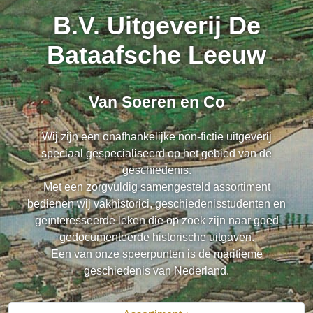
B.V. Uitgeverij De
Bataafsche Leeuw
Van Soeren en Co
Wij zijn een onafhankelijke non-fictie uitgeverij
speciaal gespecialiseerd op het gebied van de
geschiedenis.
Met een zorgvuldig samengesteld assortiment
bedienen wij vakhistorici, geschiedenisstudenten en
geïnteresseerde leken die op zoek zijn naar goed
gedocumenteerde historische uitgaven.
Een van onze speerpunten is de maritieme
geschiedenis van Nederland.