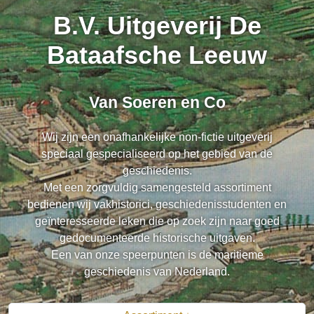
B.V. Uitgeverij De
Bataafsche Leeuw
Van Soeren en Co
Wij zijn een onafhankelijke non-fictie uitgeverij
speciaal gespecialiseerd op het gebied van de
geschiedenis.
Met een zorgvuldig samengesteld assortiment
bedienen wij vakhistorici, geschiedenisstudenten en
geïnteresseerde leken die op zoek zijn naar goed
gedocumenteerde historische uitgaven.
Een van onze speerpunten is de maritieme
geschiedenis van Nederland.