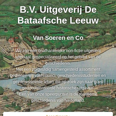
B.V. Uitgeverij De
Bataafsche Leeuw
Van Soeren en Co
Wij zijn een onafhankelijke non-fictie uitgeverij
speciaal gespecialiseerd op het gebied van de
geschiedenis.
Met een zorgvuldig samengesteld assortiment
bedienen wij vakhistorici, geschiedenisstudenten en
geïnteresseerde leken die op zoek zijn naar goed
gedocumenteerde historische uitgaven.
Een van onze speerpunten is de maritieme
geschiedenis van Nederland.