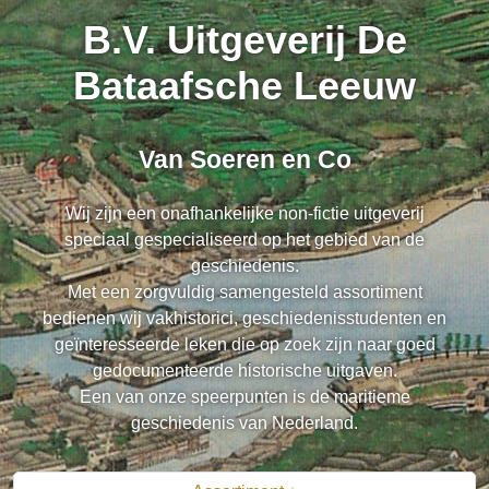
B.V. Uitgeverij De
Bataafsche Leeuw
Van Soeren en Co
Wij zijn een onafhankelijke non-fictie uitgeverij
speciaal gespecialiseerd op het gebied van de
geschiedenis.
Met een zorgvuldig samengesteld assortiment
bedienen wij vakhistorici, geschiedenisstudenten en
geïnteresseerde leken die op zoek zijn naar goed
gedocumenteerde historische uitgaven.
Een van onze speerpunten is de maritieme
geschiedenis van Nederland.