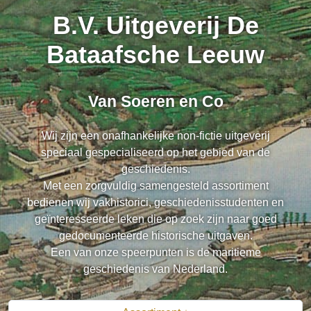
B.V. Uitgeverij De
Bataafsche Leeuw
Van Soeren en Co
Wij zijn een onafhankelijke non-fictie uitgeverij
speciaal gespecialiseerd op het gebied van de
geschiedenis.
Met een zorgvuldig samengesteld assortiment
bedienen wij vakhistorici, geschiedenisstudenten en
geïnteresseerde leken die op zoek zijn naar goed
gedocumenteerde historische uitgaven.
Een van onze speerpunten is de maritieme
geschiedenis van Nederland.