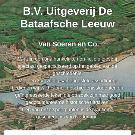
B.V. Uitgeverij De
Bataafsche Leeuw
Van Soeren en Co
Wij zijn een onafhankelijke non-fictie uitgeverij
speciaal gespecialiseerd op het gebied van de
geschiedenis.
Met een zorgvuldig samengesteld assortiment
bedienen wij vakhistorici, geschiedenisstudenten en
geïnteresseerde leken die op zoek zijn naar goed
gedocumenteerde historische uitgaven.
Een van onze speerpunten is de maritieme
geschiedenis van Nederland.