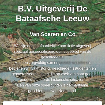
B.V. Uitgeverij De
Bataafsche Leeuw
Van Soeren en Co
Wij zijn een onafhankelijke non-fictie uitgeverij
speciaal gespecialiseerd op het gebied van de
geschiedenis.
Met een zorgvuldig samengesteld assortiment
bedienen wij vakhistorici, geschiedenisstudenten en
geïnteresseerde leken die op zoek zijn naar goed
gedocumenteerde historische uitgaven.
Een van onze speerpunten is de maritieme
geschiedenis van Nederland.