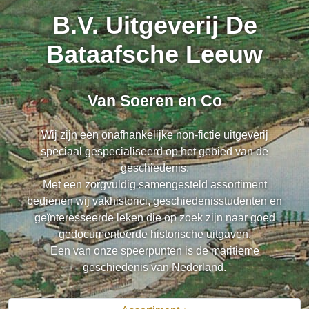
B.V. Uitgeverij De
Bataafsche Leeuw
Van Soeren en Co
Wij zijn een onafhankelijke non-fictie uitgeverij
speciaal gespecialiseerd op het gebied van de
geschiedenis.
Met een zorgvuldig samengesteld assortiment
bedienen wij vakhistorici, geschiedenisstudenten en
geïnteresseerde leken die op zoek zijn naar goed
gedocumenteerde historische uitgaven.
Een van onze speerpunten is de maritieme
geschiedenis van Nederland.