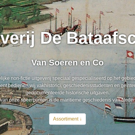
everij De Bataaf
Van Soeren en Co
lijke non-fictie uitgeverij speciaal gespecialiseerd op het gebi
nt bedienen wij vakhistorici, geschiedenisstudenten en geïnte
gedocumenteerde historische uitgaven.
van onze speerpunten is de maritieme geschiedenis van Neder
Assortiment ↓