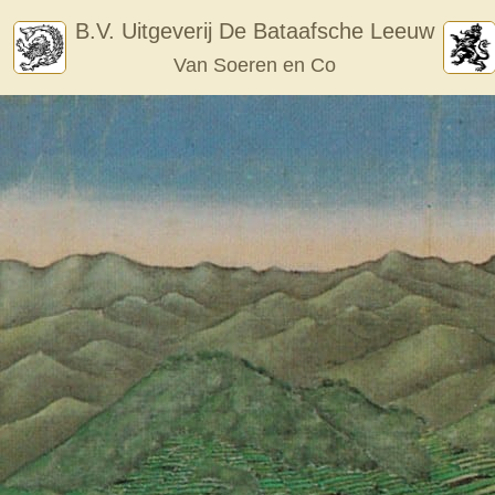
Skip
B.V. Uitgeverij De Bataafsche Leeuw
to
Van Soeren en Co
content