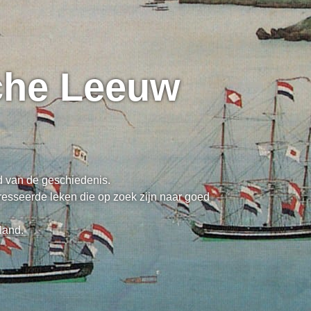
sche Leeuw
ed van de geschiedenis.
resseerde leken die op zoek zijn naar goed
land.