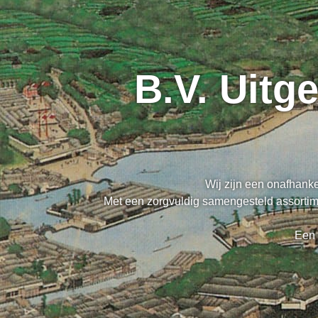
B.V. Uitg
Wij zijn een onafhanke
Met een zorgvuldig samengesteld assortime
Een 