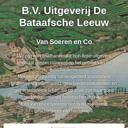
B.V. Uitgeverij De
Bataafsche Leeuw
Van Soeren en Co
Wij zijn een onafhankelijke non-fictie uitgeverij
speciaal gespecialiseerd op het gebied van de
geschiedenis.
Met een zorgvuldig samengesteld assortiment
bedienen wij vakhistorici, geschiedenisstudenten en
geïnteresseerde leken die op zoek zijn naar goed
gedocumenteerde historische uitgaven.
Een van onze speerpunten is de maritieme
geschiedenis van Nederland.