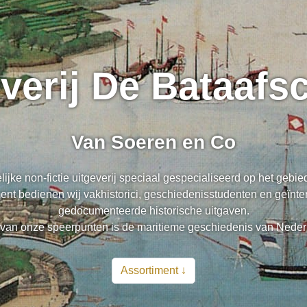
everij De Bataaf
Van Soeren en Co
lijke non-fictie uitgeverij speciaal gespecialiseerd op het gebi
nt bedienen wij vakhistorici, geschiedenisstudenten en geïnte
gedocumenteerde historische uitgaven.
van onze speerpunten is de maritieme geschiedenis van Neder
Assortiment ↓