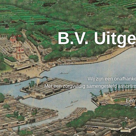
B.V. Uitg
Wij zijn een onafhanke
Met een zorgvuldig samengesteld assortime
Een 