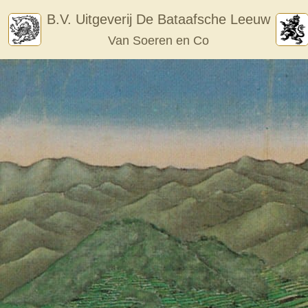
Skip
B.V. Uitgeverij De Bataafsche Leeuw
to
Van Soeren en Co
content