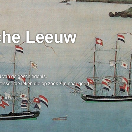
sche Leeuw
ed van de geschiedenis.
resseerde leken die op zoek zijn naar goed
land.