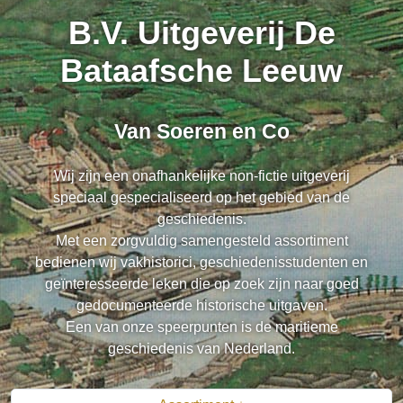
B.V. Uitgeverij De
Bataafsche Leeuw
Van Soeren en Co
Wij zijn een onafhankelijke non-fictie uitgeverij
speciaal gespecialiseerd op het gebied van de
geschiedenis.
Met een zorgvuldig samengesteld assortiment
bedienen wij vakhistorici, geschiedenisstudenten en
geïnteresseerde leken die op zoek zijn naar goed
gedocumenteerde historische uitgaven.
Een van onze speerpunten is de maritieme
geschiedenis van Nederland.