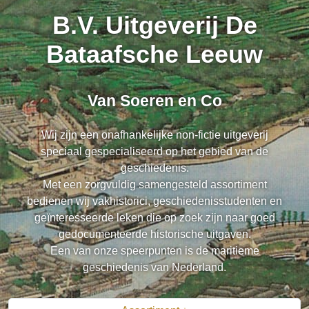
B.V. Uitgeverij De
Bataafsche Leeuw
Van Soeren en Co
Wij zijn een onafhankelijke non-fictie uitgeverij
speciaal gespecialiseerd op het gebied van de
geschiedenis.
Met een zorgvuldig samengesteld assortiment
bedienen wij vakhistorici, geschiedenisstudenten en
geïnteresseerde leken die op zoek zijn naar goed
gedocumenteerde historische uitgaven.
Een van onze speerpunten is de maritieme
geschiedenis van Nederland.