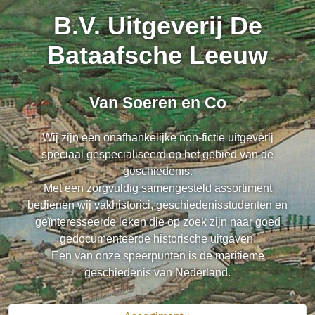
B.V. Uitgeverij De
Bataafsche Leeuw
Van Soeren en Co
Wij zijn een onafhankelijke non-fictie uitgeverij
speciaal gespecialiseerd op het gebied van de
geschiedenis.
Met een zorgvuldig samengesteld assortiment
bedienen wij vakhistorici, geschiedenisstudenten en
geïnteresseerde leken die op zoek zijn naar goed
gedocumenteerde historische uitgaven.
Een van onze speerpunten is de maritieme
geschiedenis van Nederland.