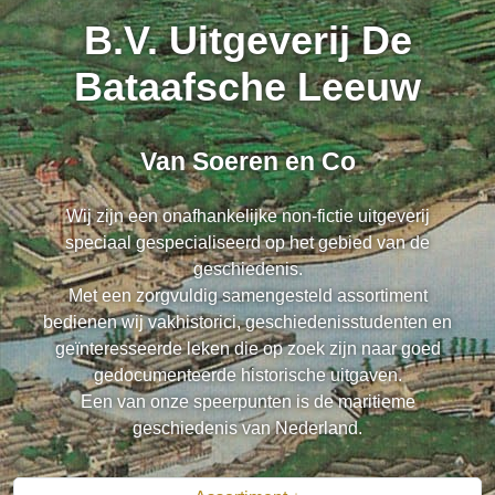
B.V. Uitgeverij De
Bataafsche Leeuw
Van Soeren en Co
Wij zijn een onafhankelijke non-fictie uitgeverij
speciaal gespecialiseerd op het gebied van de
geschiedenis.
Met een zorgvuldig samengesteld assortiment
bedienen wij vakhistorici, geschiedenisstudenten en
geïnteresseerde leken die op zoek zijn naar goed
gedocumenteerde historische uitgaven.
Een van onze speerpunten is de maritieme
geschiedenis van Nederland.