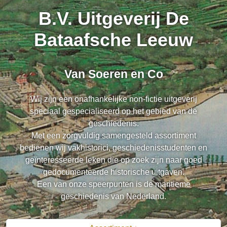
B.V. Uitgeverij De
Bataafsche Leeuw
Van Soeren en Co
Wij zijn een onafhankelijke non-fictie uitgeverij
speciaal gespecialiseerd op het gebied van de
geschiedenis.
Met een zorgvuldig samengesteld assortiment
bedienen wij vakhistorici, geschiedenisstudenten en
geïnteresseerde leken die op zoek zijn naar goed
gedocumenteerde historische uitgaven.
Een van onze speerpunten is de maritieme
geschiedenis van Nederland.