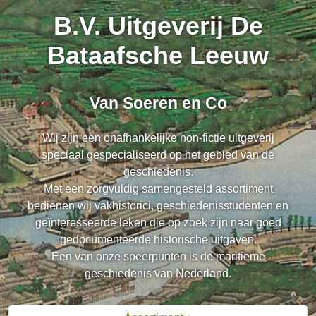
B.V. Uitgeverij De
Bataafsche Leeuw
Van Soeren en Co
Wij zijn een onafhankelijke non-fictie uitgeverij
speciaal gespecialiseerd op het gebied van de
geschiedenis.
Met een zorgvuldig samengesteld assortiment
bedienen wij vakhistorici, geschiedenisstudenten en
geïnteresseerde leken die op zoek zijn naar goed
gedocumenteerde historische uitgaven.
Een van onze speerpunten is de maritieme
geschiedenis van Nederland.