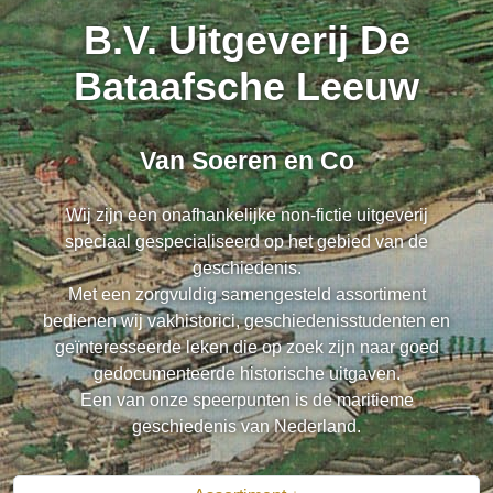
B.V. Uitgeverij De
Bataafsche Leeuw
Van Soeren en Co
Wij zijn een onafhankelijke non-fictie uitgeverij
speciaal gespecialiseerd op het gebied van de
geschiedenis.
Met een zorgvuldig samengesteld assortiment
bedienen wij vakhistorici, geschiedenisstudenten en
geïnteresseerde leken die op zoek zijn naar goed
gedocumenteerde historische uitgaven.
Een van onze speerpunten is de maritieme
geschiedenis van Nederland.